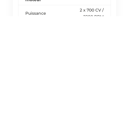
2 x 700 CV /
Puissance
2200 RPM
Ligne
Propulsion
d'arbre / Jet
Vitesse maximale
28
au DCC* (Nds)
Vitesse mer 4
22
(Nds)
Annexe
Type
Zodiac MARK II